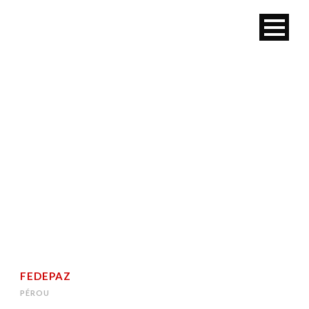
TAG
Pérou
FEDEPAZ
PÉROU