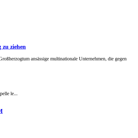
 zu ziehen
oßherzogtum ansässige multinationale Unternehmen, die gegen
lle le...
IM