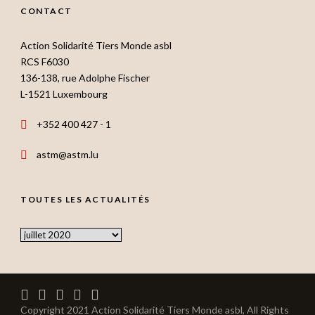
CONTACT
Action Solidarité Tiers Monde asbl
RCS F6030
136-138, rue Adolphe Fischer
L-1521 Luxembourg
+352 400 427 - 1
astm@astm.lu
TOUTES LES ACTUALITÉS
Toutes
les
actualités
Copyright 2021 Action Solidarité Tiers Monde asbl, All Rights