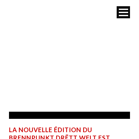
MOIS
juillet 2020
LA NOUVELLE ÉDITION DU
BRENNPUNKT DRËTT WELT EST