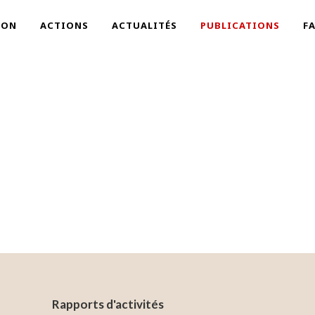
ION
ACTIONS
ACTUALITÉS
PUBLICATIONS
F
PUBLICATIONS
S'informer pour mieux comprendre
Rapports d'activités