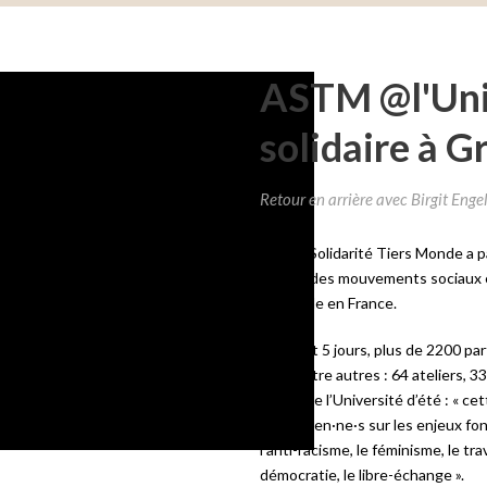
ASTM @l'Univ
solidaire à G
Retour en arrière avec Birgit Enge
Action Solidarité Tiers Monde a par
rebelle des mouvements sociaux et
Grenoble en France.
Pendant 5 jours, plus de 2200 part
avec entre autres : 64 ateliers, 3
parole de l’Université d’été : « ce
de citoyen·ne·s sur les enjeux fon
l’anti-racisme, le féminisme, le tra
démocratie, le libre-échange ».