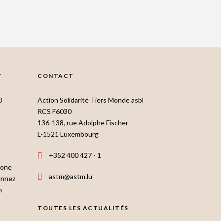
T
CONTACT
0
Action Solidarité Tiers Monde asbl
RCS F6030
136-138, rue Adolphe Fischer
L-1521 Luxembourg
+352 400 427 - 1
hone
astm@astm.lu
annez
n
TOUTES LES ACTUALITÉS