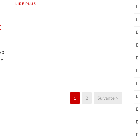
LIRE PLUS
E
h30
ée
1
2
Suivante >