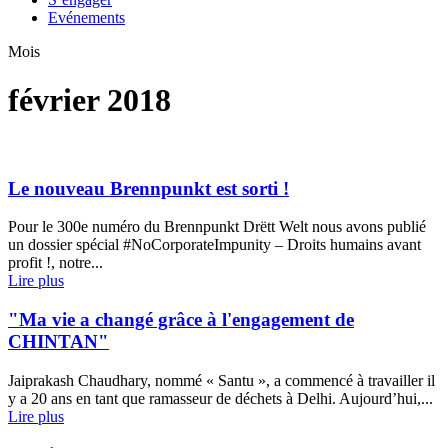
Evénements
Mois
février 2018
Le nouveau Brennpunkt est sorti !
Pour le 300e numéro du Brennpunkt Drëtt Welt nous avons publié
un dossier spécial #NoCorporateImpunity – Droits humains avant
profit !, notre...
Lire plus
"Ma vie a changé grâce à l'engagement de
CHINTAN"
Jaiprakash Chaudhary, nommé « Santu », a commencé à travailler il
y a 20 ans en tant que ramasseur de déchets à Delhi. Aujourd’hui,...
Lire plus