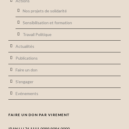
Actions
Nos projets de solidarité
Sensibilisation et formation
Travail Politique
Actualités
Publications
Faire un don
S’engager
Evénements
FAIRE UN DON PAR VIREMENT
IBAN LU 76 1111 0099 9096 0000