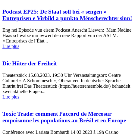
Podcast EP25: De Staat soll bei « sengen »
Entreprisen e Virbild a punkto Mënscherechter sinn!
Eng nei Episode vun eisem Podcast Anescht Liewen: Mam Nadine
Haas schwätze mir iwwert den neie Rapport vun der ASTM:
« Entreprises de l’État...
Lire plus
Die Hüter der Freiheit
Theaterstück 15.03.2023, 19:30 Uhr Veranstaltungsort: Centre
Culturel « A Schommesch », Oberanven In deutscher Sprache
Eintritt frei Das Theaterstück (https://hueterensemble.de/) behandelt
zwei aktuelle Fragen...
Lire plus
Toxic Trade: comment l’accord de Mercosur
empoisonne les populations au Brésil et en Europe
Conférence avec Larissa Bombardi 14.03.2023 à 19h Casino