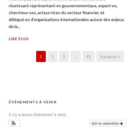
réunissant représentant·es gouvernementaux, expert·es,
chercheur·ses, acteur·rices du secteur financier, et
délégué·es d’organisations internationales autour des enjeux
de la...
LIRE PLUS
1
2
3
…
92
Suivante >
ÉVÈNEMENTS À VENIR
Il n’y a aucun évènement à venir.
Voir le calendrier