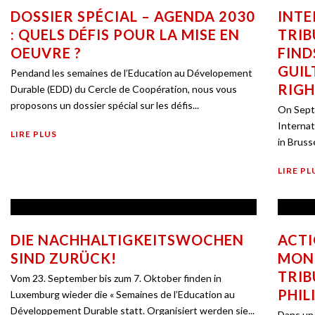
DOSSIER SPÉCIAL – AGENDA 2030
INTE
: QUELS DÉFIS POUR LA MISE EN
TRIB
OEUVRE ?
FIND
GUIL
Pendand les semaines de l’Education au Dévelopement
RIGH
Durable (EDD) du Cercle de Coopération, nous vous
proposons un dossier spécial sur les défis...
On Sept
Internat
LIRE PLUS
in Bruss
LIRE PL
DIE NACHHALTIGKEITSWOCHEN
ACTI
SIND ZURÜCK!
MOND
TRIB
Vom 23. September bis zum 7. Oktober finden in
PHIL
Luxemburg wieder die « Semaines de l’Education au
Développement Durable statt. Organisiert werden sie...
Dans un 