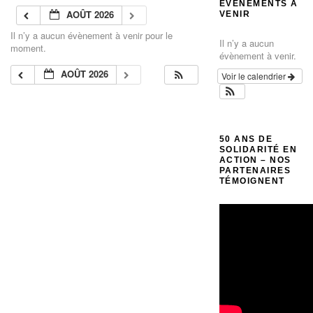
ÉVÈNEMENTS À
AOÛT 2026
VENIR
Il n’y a aucun évènement à venir pour le
Il n’y a aucun
moment.
évènement à venir.
AOÛT 2026
Voir le calendrier
50 ANS DE
SOLIDARITÉ EN
ACTION – NOS
PARTENAIRES
TÉMOIGNENT