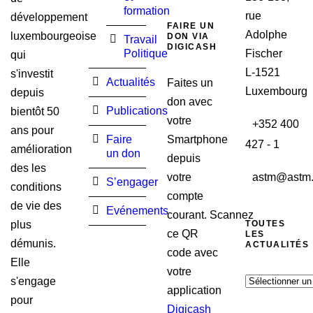
formation
rue
développement
FAIRE UN
Adolphe
luxembourgeoise
DON VIA
Travail
DIGICASH
Politique
Fischer
qui
L-1521
s'investit
Actualités
Faites un
Luxembourg
depuis
don avec
Publications
bientôt 50
votre
+352 400
ans pour
Faire
Smartphone
427 - 1
amélioration
un don
depuis
des les
astm@astm.
votre
S’engager
conditions
compte
de vie des
Evénements
courant. Scannez
TOUTES
plus
ce QR
LES
démunis.
ACTUALITÉS
code avec
Elle
votre
Toutes
s'engage
application
les
pour
Digicash