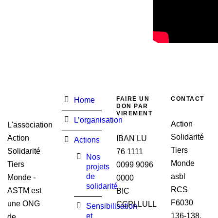
FAIRE UN
CONTACT
Home
DON PAR
VIREMENT
L’organisation
Action
L'association
Solidarité
Action
IBAN LU
Actions
Tiers
Solidarité
76 1111
Nos
Monde
Tiers
0099 9096
projets
de
asbl
Monde -
0000
solidarité
RCS
ASTM est
BIC
F6030
une ONG
CCPLLULL
Sensibilisation
et
136-138,
de