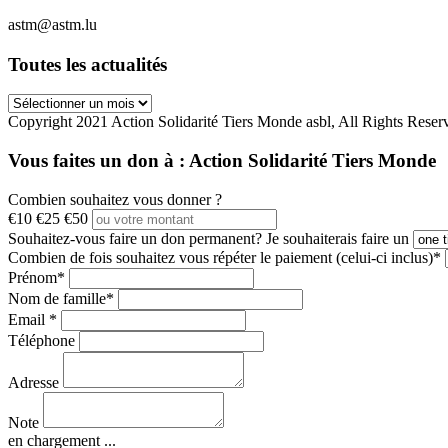
astm@astm.lu
Toutes les actualités
Toutes
les
Copyright 2021 Action Solidarité Tiers Monde asbl, All Rights Reser
actualités
Vous faites un don à :
Action Solidarité Tiers Monde
Combien souhaitez vous donner ?
€10
€25
€50
Souhaitez-vous faire un don permanent?
Je souhaiterais faire un
Combien de fois souhaitez vous répéter le paiement (celui-ci inclus)*
Prénom*
Nom de famille*
Email *
Téléphone
Adresse
Note
en chargement ...