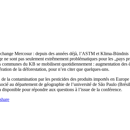
re-échange Mercosur : depuis des années déjà, l’ASTM et Klima-Bündnis 
nge ne sont pas seulement extrêmement problématiques pour les „pays pr
s communes du KB se mobilisent quotidiennement : augmentation des émis
ration de la déforestation, pour n’en citer que quelques-uns.
 de la contamination par les pesticides des produits importés en Europe o
cié au département de géographie de l’université de São Paulo (Brésil)
a disponible pour répondre aux questions à l’issue de la conférence.