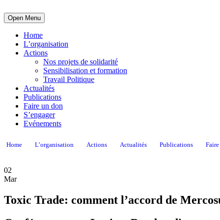
Open Menu
Home
L’organisation
Actions
Nos projets de solidarité
Sensibilisation et formation
Travail Politique
Actualités
Publications
Faire un don
S’engager
Evénements
Home
L’organisation
Actions
Actualités
Publications
Faire
02
Mar
Toxic Trade: comment l’accord de Mercosu