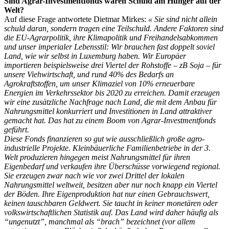
Sind Agrar-Investmentfonds wären Schuld am Hunger auf der
Welt?
Auf diese Frage antwortete Dietmar Mirkes:
« Sie sind nicht allein
schuld daran, sondern tragen eine Teilschuld. Andere Faktoren sind
die EU-Agrarpolitik, ihre Klimapolitik und Freihandelsabkommen
und unser imperialer Lebensstil: Wir brauchen fast doppelt soviel
Land, wie wir selbst in Luxemburg haben. Wir Europäer
importieren beispielsweise drei Viertel der Rohstoffe – zB Soja – für
unsere Viehwirtschaft, und rund 40% des Bedarfs an
Agrokraftstoffen, um unser Klimaziel von 10% erneuerbare
Energien im Verkehrssektor bis 2020 zu erreichen. Damit erzeugen
wir eine zusätzliche Nachfrage nach Land, die mit dem Anbau für
Nahrungsmittel konkurriert und Investitionen in Land attraktiver
gemacht hat. Das hat zu einem Boom von Agrar-Investmentfonds
geführt.
Diese Fonds finanzieren so gut wie ausschließlich große agro-
industrielle Projekte. Kleinbäuerliche Familienbetriebe in der 3.
Welt produzieren hingegen meist Nahrungsmittel für ihren
Eigenbedarf und verkaufen ihre Überschüsse vorwiegend regional.
Sie erzeugen zwar nach wie vor zwei Drittel der lokalen
Nahrungsmittel weltweit, besitzen aber nur noch knapp ein Viertel
der Böden. Ihre Eigenproduktion hat nur einen Gebrauchswert,
keinen tauschbaren Geldwert. Sie taucht in keiner monetären oder
volkswirtschaftlichen Statistik auf. Das Land wird daher häufig als
“ungenutzt”, manchmal als “brach” bezeichnet (vor allem