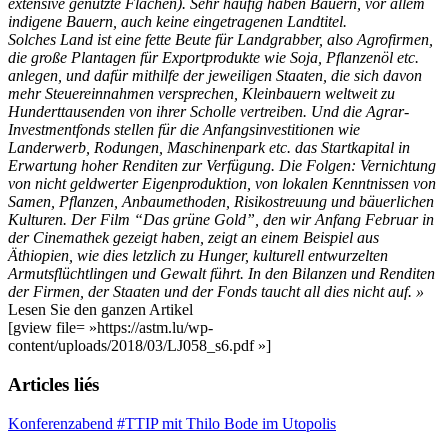
extensive genutzte Flächen). Sehr häufig haben Bauern, vor allem
indigene Bauern, auch keine eingetragenen Landtitel.
Solches Land ist eine fette Beute für Landgrabber, also Agrofirmen,
die große Plantagen für Exportprodukte wie Soja, Pflanzenöl etc.
anlegen, und dafür mithilfe der jeweiligen Staaten, die sich davon
mehr Steuereinnahmen versprechen, Kleinbauern weltweit zu
Hunderttausenden von ihrer Scholle vertreiben. Und die Agrar-
Investmentfonds stellen für die Anfangsinvestitionen wie
Landerwerb, Rodungen, Maschinenpark etc. das Startkapital in
Erwartung hoher Renditen zur Verfügung. Die Folgen: Vernichtung
von nicht geldwerter Eigenproduktion, von lokalen Kenntnissen von
Samen, Pflanzen, Anbaumethoden, Risikostreuung und bäuerlichen
Kulturen. Der Film “Das grüne Gold”, den wir Anfang Februar in
der Cinemathek gezeigt haben, zeigt an einem Beispiel aus
Äthiopien, wie dies letzlich zu Hunger, kulturell entwurzelten
Armutsflüchtlingen und Gewalt führt. In den Bilanzen und Renditen
der Firmen, der Staaten und der Fonds taucht all dies nicht auf. »
Lesen Sie den ganzen Artikel
[gview file= »https://astm.lu/wp-
content/uploads/2018/03/LJ058_s6.pdf »]
Articles liés
Konferenzabend #TTIP mit Thilo Bode im Utopolis