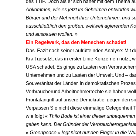
des TTIP. Doch als er sich näher mit dem Thema aus
Abkommen, wie es jetzt im Geheimen entworfen wird,
Bürger und der Mehrheit ihrer Unternehmen, und sch
ausschließlich den großen, weltweit agierenden Kon
und ausbauen wollen. »
Ein Regelwerk, das den Menschen schadet!
Das Fazit nach seiner aufrüttelnden Analyse: Mi
Kraft gesetzt, das in erster Linie Konzernen nützt
USA schadet. Es ginge zu Lasten von Verbrauchern,
Unternehmen und zu Lasten der Umwelt. Und – das i
Souveränität der Länder, in demokratischen Proze
Verbraucherund Arbeitnehmerrechte sie haben wolle
Frontalangriff auf unsere Demokratie, gegen den s
Verpassen Sie nicht diese einmalige Gelegenheit Th
wie folgt «
Thilo Bode ist einer dieser unbequemen
geben kann. Der Gründer der Verbraucherorganisat
« Greenpeace » legt nicht nur den Finger in die Wu