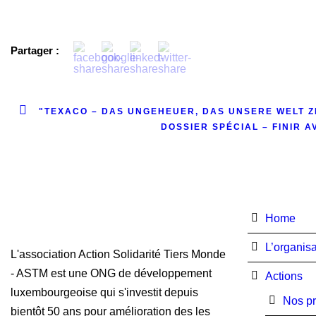
Partager :
"TEXACO – DAS UNGEHEUER, DAS UNSERE WELT 
DOSSIER SPÉCIAL – FINIR 
Home
L’organisa
L'association Action Solidarité Tiers Monde
- ASTM est une ONG de développement
Actions
luxembourgeoise qui s'investit depuis
Nos pr
bientôt 50 ans pour amélioration des les