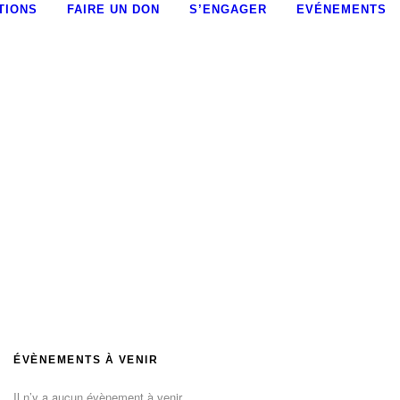
TIONS
FAIRE UN DON
S’ENGAGER
EVÉNEMENTS
ÉVÈNEMENTS À VENIR
Il n’y a aucun évènement à venir.