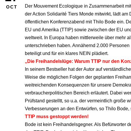
Der Mouvement Ecologique in Zusammenarbeit mit d
OCT
der Action Solidarité Tiers Monde mitwirkt, lädt a
öffentlichen Konferenzabend mit Thilo Bode ein.
EU und Amerika (TTIP) sowie zwischen der EU und
weltweit. In Europa haben mittlerweile über mehr 
unterschrieben haben. Annähernd 2.000 Personen h
beteiligt und für ein klares NEIN plädiert.
„Die Freihandelslüge: Warum TTIP nur den Konz
In seinem Bestseller hat der Autor auf verständlic
Weise die möglichen Folgen der geplanten Freiha
weitreichenden Konsequenzen für unsere Demokrat
verbraucherpolitischen Bereich erläutert. Dabei 
Prüfstand gestelltt, so u.a. der vermeintlich große
Verbesserungen an den Entwürfen, so Thilo Bode, s
TTIP muss gestoppt werden!
Bode ist kein Freihandelsgegner. Als Befürworter d