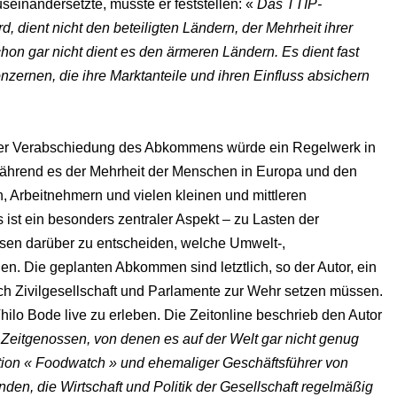
einandersetzte, musste er feststellen: «
Das TTIP-
 dient nicht den beteiligten Ländern, der Mehrheit ihrer
on gar nicht dient es den ärmeren Ländern. Es dient fast
zernen, die ihre Marktanteile und ihren Einfluss absichern
t der Verabschiedung des Abkommens würde ein Regelwerk in
, während es der Mehrheit der Menschen in Europa und den
 Arbeitnehmern und vielen kleinen und mittleren
st ein besonders zentraler Aspekt – zu Lasten der
ssen darüber zu entscheiden, welche Umwelt-,
n. Die geplanten Abkommen sind letztlich, so der Autor, ein
ich Zivilgesellschaft und Parlamente zur Wehr setzen müssen.
ilo Bode live zu erleben. Die Zeitonline beschrieb den Autor
 Zeitgenossen, von denen es auf der Welt gar nicht genug
ion « Foodwatch » und ehemaliger Geschäftsführer von
nden, die Wirtschaft und Politik der Gesellschaft regelmäßig