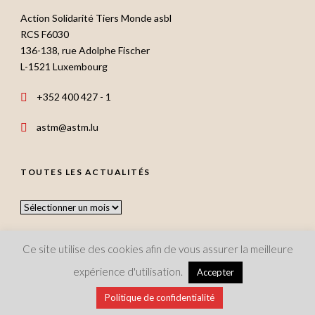
Action Solidarité Tiers Monde asbl
RCS F6030
136-138, rue Adolphe Fischer
L-1521 Luxembourg
+352 400 427 - 1
astm@astm.lu
TOUTES LES ACTUALITÉS
Toutes
les
actualités
Ce site utilise des cookies afin de vous assurer la meilleure
expérience d'utilisation.
Accepter
Copyright 2021 Action Solidarité Tiers Monde asbl, All Rights
Politique de confidentialité
Reserved