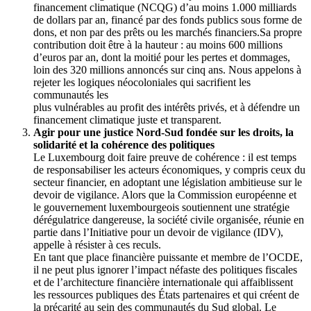
financement climatique (NCQG) d’au moins 1.000 milliards
de dollars par an, financé par des fonds publics sous forme de
dons, et non par des prêts ou les marchés financiers.Sa propre
contribution doit être à la hauteur : au moins 600 millions
d’euros par an, dont la moitié pour les pertes et dommages,
loin des 320 millions annoncés sur cinq ans. Nous appelons à
rejeter les logiques néocoloniales qui sacrifient les
communautés les
plus vulnérables au profit des intérêts privés, et à défendre un
financement climatique juste et transparent.
Agir pour une justice Nord-Sud fondée sur les droits, la
solidarité et la cohérence des politiques
Le Luxembourg doit faire preuve de cohérence : il est temps
de responsabiliser les acteurs économiques, y compris ceux du
secteur financier, en adoptant une législation ambitieuse sur le
devoir de vigilance. Alors que la Commission européenne et
le gouvernement luxembourgeois soutiennent une stratégie
dérégulatrice dangereuse, la société civile organisée, réunie en
partie dans l’Initiative pour un devoir de vigilance (IDV),
appelle à résister à ces reculs.
En tant que place financière puissante et membre de l’OCDE,
il ne peut plus ignorer l’impact néfaste des politiques fiscales
et de l’architecture financière internationale qui affaiblissent
les ressources publiques des États partenaires et qui créent de
la précarité au sein des communautés du Sud global. Le