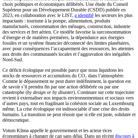
choix politiques et économiques délibérés. Une étude du Conseil
Supérieur pour un Développement Durable (CSDD) publiée en
2023, en collaboration avec le LIST,
a identifié
les secteurs les plus
impactants : tourisme à la pompe, alimentation, produits
manufacturés, consommation des ménages, construction, industrie
des services et fret aérien. Ce modèle favorise la surconsommation
d’énergie et de matières premières, la dépendance aux énergies
fossiles et un système financier déconnecté des limites planétaires,
avec pour conséquences l’accaparement des ressources, les atteintes
aux droits des communautés locales et l’aggravation des inégalités
Nord-Sud.
Ce déficit écologique est possible parce que nous liquidons les
stocks de ressources et accumulons du CO₂ dans l’atmosphère.
Comme le dépassement ne peut durer indéfiniment, la question est
de savoir s’il prendra fin par une action délibérée ou par une
catastrophe (
by design or by disaster
). Continuer sur cette trajectoire
revient à externaliser nos impacts environnementaux et sociaux vers
d’autres pays, tout en fragilisant la cohésion sociale au Luxembourg
même. La crise écologique est indissociable d’une crise des droits
humains. La transition ne peut réussir que si elle est juste, solidaire et
démocratique.
Votum Klima appelle le gouvernement et les acteur·rices
économiques à changer de cap sans délai. Dans un récent
discours à