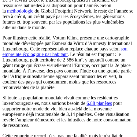
ressources naturelles à sa disposition pour l’année. Selon
la
méthodologie
du Global Footprint Network, le reste de l’année se
fera à crédit, un crédit payé par les écosystèmes, les générations
futures et, trop souvent, par les populations les plus vulnérables
ailleurs dans le monde.
Pour illustrer cette réalité, Votum Klima présente une cartographie
mondiale développée par Esmeralda Wirtz d’Amnesty International
Luxembourg. Cette représentation replace chaque pays selon
son
empreinte écologique par habitant
. Le résultat est frappant : le
Luxembourg, petit territoire de 2 586 km², y apparaît comme un
géant rouge qui écrase visuellement l’Europe, occupant la 2e place
mondiale. À l’inverse, des pays comme l’Inde ou une grande partie
de l’Afrique subsaharienne apparaissent minuscules en vert, la
couleur des pays qui consomment moins que les ressources
renouvelables de la planète.
Si toute la population mondiale vivait comme les résident·es
luxembourgeois·es, nous aurions besoin de
6,88 planètes
pour
supporter notre mode de vie, bien au-delà de la moyenne
européenne déjà insoutenable de 3,14 planètes. Cette visualisation
révèle l’ampleur démesurée et les injustices de notre consommation
de ressources.
Cette empreinte record n’est pas une fatalité, mais le résultat de