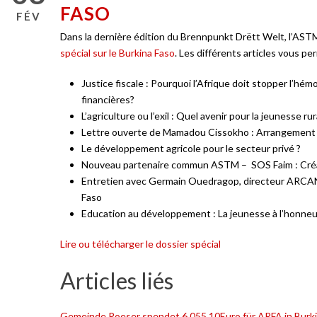
FASO
FÉV
Dans la dernière édition du Brennpunkt Drëtt Welt, l’AS
spécial sur le Burkina Faso
. Les différents articles vous pe
Justice fiscale : Pourquoi l’Afrique doit stopper l’hé
financières?
L’agriculture ou l’exil : Quel avenir pour la jeunesse rur
Lettre ouverte de Mamadou Cissokho : Arrangement 
Le développement agricole pour le secteur privé ?
Nouveau partenaire commun ASTM – SOS Faim : Créati
Entretien avec Germain Ouedragop, directeur ARCAN :
Faso
Education au développement : La jeunesse à l’honneur,
Lire ou télécharger le dossier spécial
Articles liés
Gemeinde Roeser spendet 6.055,10Euro für ARFA in Burki