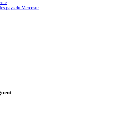
ente
t les pays du Mercosur
gnent