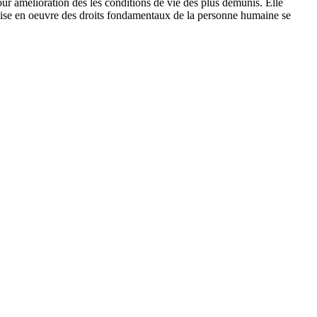
 amélioration des les conditions de vie des plus démunis. Elle
 mise en oeuvre des droits fondamentaux de la personne humaine se