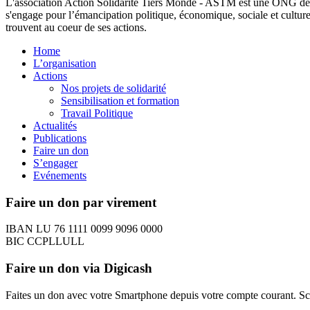
L'association Action Solidarité Tiers Monde - ASTM est une ONG de d
s'engage pour l’émancipation politique, économique, sociale et cultur
trouvent au coeur de ses actions.
Home
L’organisation
Actions
Nos projets de solidarité
Sensibilisation et formation
Travail Politique
Actualités
Publications
Faire un don
S’engager
Evénements
Faire un don par virement
IBAN LU 76 1111 0099 9096 0000
BIC CCPLLULL
Faire un don via Digicash
Faites un don avec votre Smartphone depuis votre compte courant. S