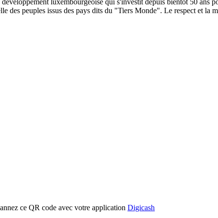
éveloppement luxembourgeoise qui s'investit depuis bientôt 50 ans pour
elle des peuples issus des pays dits du "Tiers Monde". Le respect et la
cannez ce QR code avec votre application
Digicash