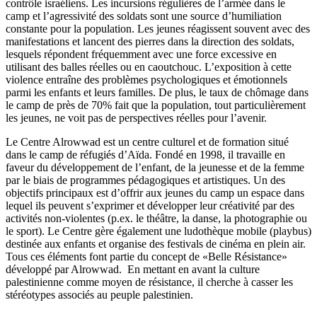
contrôle israéliens. Les incursions régulières de l’armée dans le
camp et l’agressivité des soldats sont une source d’humiliation
constante pour la population. Les jeunes réagissent souvent avec des
manifestations et lancent des pierres dans la direction des soldats,
lesquels répondent fréquemment avec une force excessive en
utilisant des balles réelles ou en caoutchouc. L’exposition à cette
violence entraîne des problèmes psychologiques et émotionnels
parmi les enfants et leurs familles. De plus, le taux de chômage dans
le camp de près de 70% fait que la population, tout particulièrement
les jeunes, ne voit pas de perspectives réelles pour l’avenir.
Le Centre Alrowwad est un centre culturel et de formation situé
dans le camp de réfugiés d’Aïda. Fondé en 1998, il travaille en
faveur du développement de l’enfant, de la jeunesse et de la femme
par le biais de programmes pédagogiques et artistiques. Un des
objectifs principaux est d’offrir aux jeunes du camp un espace dans
lequel ils peuvent s’exprimer et développer leur créativité par des
activités non-violentes (p.ex. le théâtre, la danse, la photographie ou
le sport). Le Centre gère également une ludothèque mobile (playbus)
destinée aux enfants et organise des festivals de cinéma en plein air.
Tous ces éléments font partie du concept de «Belle Résistance»
développé par Alrowwad. En mettant en avant la culture
palestinienne comme moyen de résistance, il cherche à casser les
stéréotypes associés au peuple palestinien.