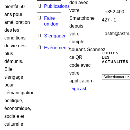
don avec
Publications
bientôt 50
votre
+352 400
ans pour
Faire
Smartphone
427 - 1
amélioration
un don
depuis
des les
astm@astm.
votre
S’engager
conditions
compte
de vie des
Evénements
courant. Scannez
TOUTES
plus
ce QR
LES
démunis.
ACTUALITÉS
code avec
Elle
votre
Toutes
s'engage
application
les
pour
Digicash
actualités
l’émancipation
politique,
économique,
sociale et
culturelle