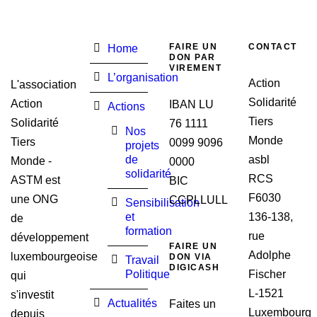
FAIRE UN
CONTACT
Home
DON PAR
VIREMENT
L’organisation
Action
L'association
Solidarité
Action
IBAN LU
Actions
Tiers
Solidarité
76 1111
Nos
Monde
Tiers
0099 9096
projets
de
asbl
Monde -
0000
solidarité
RCS
ASTM est
BIC
F6030
une ONG
CCPLLULL
Sensibilisation
et
136-138,
de
formation
rue
développement
FAIRE UN
Adolphe
luxembourgeoise
DON VIA
Travail
DIGICASH
Politique
Fischer
qui
L-1521
s'investit
Actualités
Faites un
Luxembourg
depuis