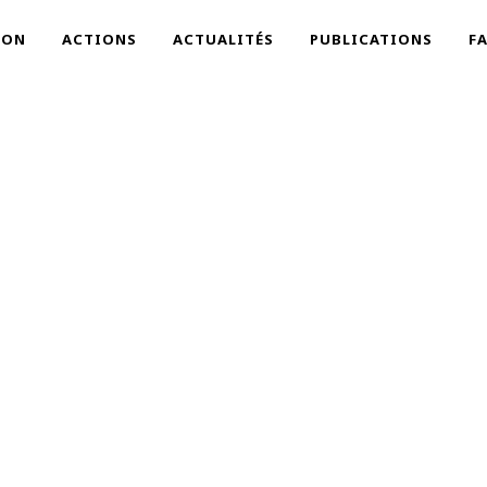
ION
ACTIONS
ACTUALITÉS
PUBLICATIONS
F
NE-CBHP
L'accès à la santé : un droit pour tous