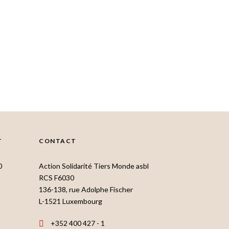
T
CONTACT
0
Action Solidarité Tiers Monde asbl
RCS F6030
136-138, rue Adolphe Fischer
L-1521 Luxembourg
+352 400 427 - 1