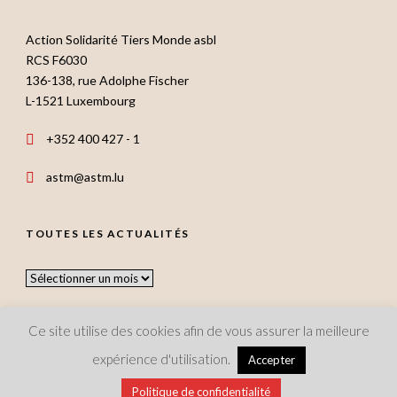
Action Solidarité Tiers Monde asbl
RCS F6030
136-138, rue Adolphe Fischer
L-1521 Luxembourg
+352 400 427 - 1
astm@astm.lu
TOUTES LES ACTUALITÉS
Toutes
les
actualités
Ce site utilise des cookies afin de vous assurer la meilleure
expérience d'utilisation.
Accepter
Copyright 2021 Action Solidarité Tiers Monde asbl, All Rights
Politique de confidentialité
Reserved