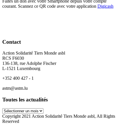
Faites un don avec votre Smartphone depuis votre compte
courant. Scannez ce QR code avec votre application
Digicash
Contact
Action Solidarité Tiers Monde asbl
RCS F6030
136-138, rue Adolphe Fischer
L-1521 Luxembourg
+352 400 427 - 1
astm@astm.lu
Toutes les actualités
Toutes
les
Copyright 2021 Action Solidarité Tiers Monde asbl, All Rights
actualités
Reserved