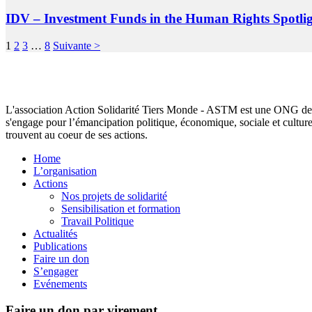
IDV – Investment Funds in the Human Rights Spot
1
2
3
…
8
Suivante >
L'association Action Solidarité Tiers Monde - ASTM est une ONG de d
s'engage pour l’émancipation politique, économique, sociale et cultur
trouvent au coeur de ses actions.
Home
L’organisation
Actions
Nos projets de solidarité
Sensibilisation et formation
Travail Politique
Actualités
Publications
Faire un don
S’engager
Evénements
Faire un don par virement