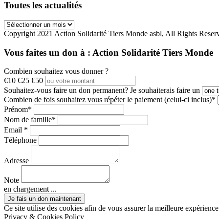
Toutes les actualités
Toutes
les
Copyright 2021 Action Solidarité Tiers Monde asbl, All Rights Reser
actualités
Vous faites un don à :
Action Solidarité Tiers Monde
Combien souhaitez vous donner ?
€10
€25
€50
Souhaitez-vous faire un don permanent?
Je souhaiterais faire un
Combien de fois souhaitez vous répéter le paiement (celui-ci inclus)*
Prénom*
Nom de famille*
Email *
Téléphone
Adresse
Note
en chargement ...
Ce site utilise des cookies afin de vous assurer la meilleure expérience 
Privacy & Cookies Policy