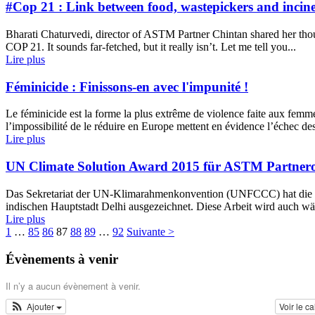
#Cop 21 : Link between food, wastepickers and inciner
Bharati Chaturvedi, director of ASTM Partner Chintan shared her thou
COP 21. It sounds far-fetched, but it really isn’t. Let me tell you...
Lire plus
Féminicide : Finissons-en avec l'impunité !
Le féminicide est la forme la plus extrême de violence faite aux femme
l’impossibilité de le réduire en Europe mettent en évidence l’échec des
Lire plus
UN Climate Solution Award 2015 für ASTM Partneror
Das Sekretariat der UN-Klimarahmenkonvention (UNFCCC) hat die inn
indischen Hauptstadt Delhi ausgezeichnet. Diese Arbeit wird auch w
Lire plus
1
…
85
86
87
88
89
…
92
Suivante >
Évènements à venir
Il n’y a aucun évènement à venir.
Ajouter
Voir le c