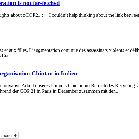
ation is not far-fetched
ghts about #COP21 : « I couldn’t help thinking about the link between 
s et aux filles. L’augmentation continue des assassinats violents et dél
 États...
ganisation Chintan in Indien
ovative Arbeit unseres Partners Chintan im Bereich des Recycling vo
ährend der COP 21 in Paris in Dezember zusammen mit den...
alendrier